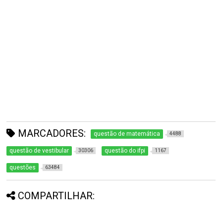
MARCADORES:
questão de matemática
4488
questão de vestibular
questão do ifpi
30306
1167
questões
63484
COMPARTILHAR: