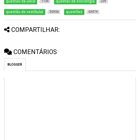
questão da uece
questão de sociologia
1134
239
questão de vestibular
questões
30306
63474
COMPARTILHAR:
COMENTÁRIOS
BLOGGER