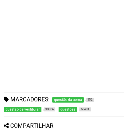
MARCADORES:
questão da uema
352
questão de vestibular
questões
30306
63484
COMPARTILHAR: