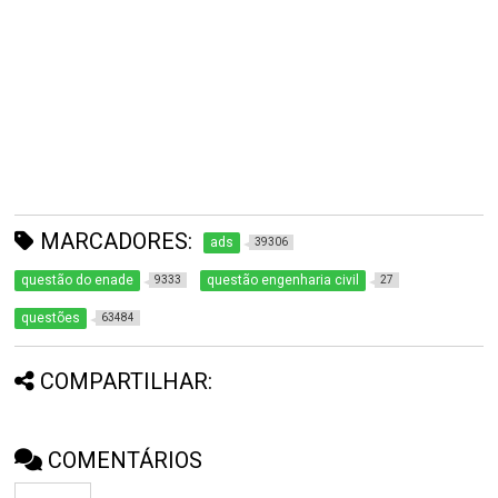
MARCADORES:
ads
39306
questão do enade
questão engenharia civil
9333
27
questões
63484
COMPARTILHAR:
COMENTÁRIOS