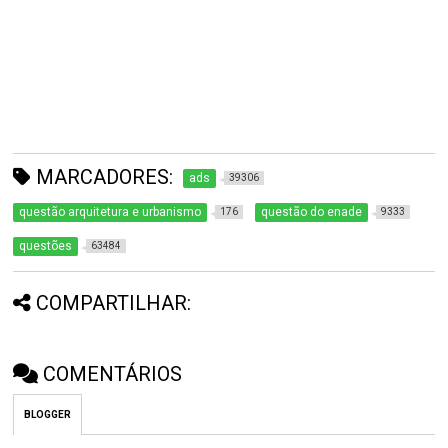
MARCADORES:
ads
39306
questão arquitetura e urbanismo
questão do enade
176
9333
questões
63484
COMPARTILHAR:
COMENTÁRIOS
BLOGGER