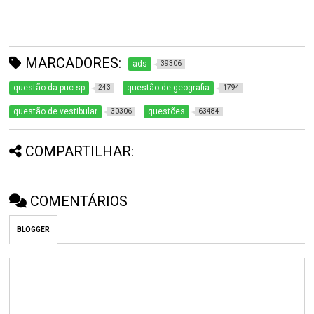
MARCADORES:
ads
39306
questão da puc-sp
questão de geografia
243
1794
questão de vestibular
questões
30306
63484
COMPARTILHAR:
COMENTÁRIOS
BLOGGER