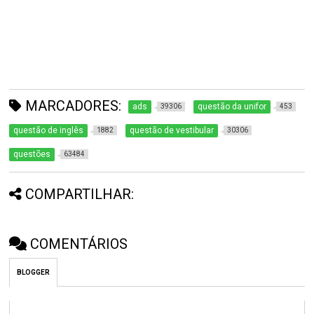
MARCADORES:
ads
questão da unifor
39306
453
questão de inglês
questão de vestibular
1882
30306
questões
63484
COMPARTILHAR:
COMENTÁRIOS
BLOGGER