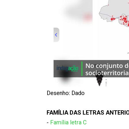
00:00
/
01:00
indagacao
Desenho: Dado
FAMÍLIA DAS LETRAS ANTERIO
-
Família letra C