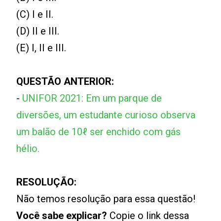
(C) I e II.
(D) II e III.
(E) I, II e III.
QUESTÃO ANTERIOR:
-
UNIFOR 2021: Em um parque de
diversões, um estudante curioso observa
um balão de 10ℓ ser enchido com gás
hélio.
RESOLUÇÃO:
Não temos resolução para essa questão!
Você sabe explicar?
Copie o link dessa