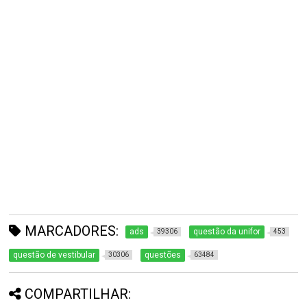
MARCADORES:
ads
questão da unifor
39306
453
questão de vestibular
questões
30306
63484
COMPARTILHAR: