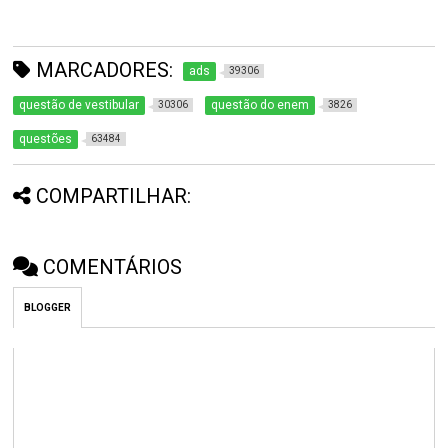
MARCADORES:
ads
39306
questão de vestibular
questão do enem
30306
3826
questões
63484
COMPARTILHAR:
COMENTÁRIOS
BLOGGER