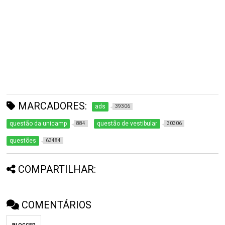
MARCADORES:
ads
39306
questão da unicamp
questão de vestibular
884
30306
questões
63484
COMPARTILHAR:
COMENTÁRIOS