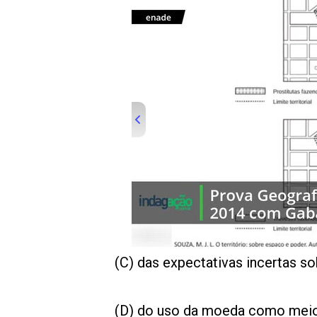
00:00
/
01:00
indagacao
(C) das expectativas incertas sob
(D) do uso da moeda como mei