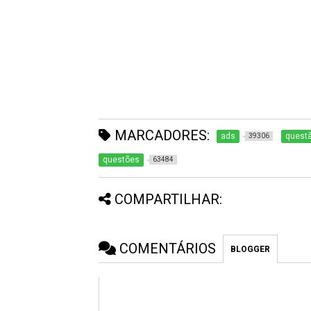
MARCADORES:
ads
quest
39306
questões
63484
COMPARTILHAR:
COMENTÁRIOS
BLOGGER