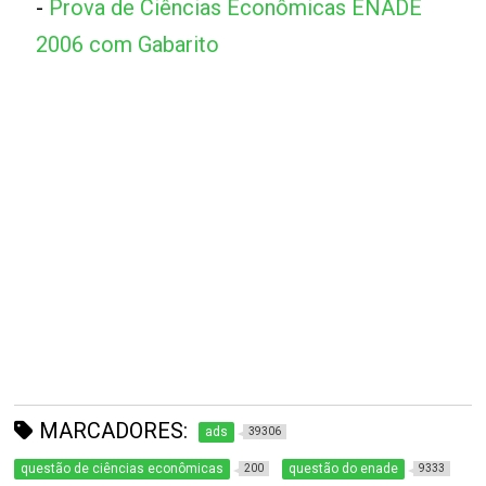
-
Prova de Ciências Econômicas ENADE
2006 com Gabarito
MARCADORES:
ads
39306
questão de ciências econômicas
questão do enade
200
9333