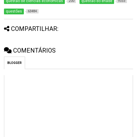
questão de ciências econômicas
questão do enade
200
9333
questões
63484
COMPARTILHAR:
COMENTÁRIOS
BLOGGER