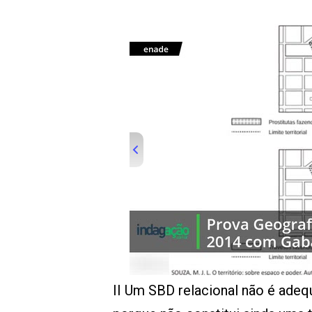
00:00
/
01:00
indagacao
II Um SBD relacional não é adequ