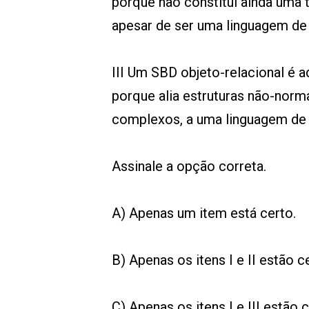
porque não constitui ainda uma 
apesar de ser uma linguagem de
III Um SBD objeto-relacional é a
porque alia estruturas não-norm
complexos, a uma linguagem de 
Assinale a opção correta.
A) Apenas um item está certo.
B) Apenas os itens I e II estão c
C) Apenas os itens I e III estão 