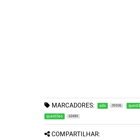
MARCADORES:
ads
quest
39306
questões
63484
COMPARTILHAR: