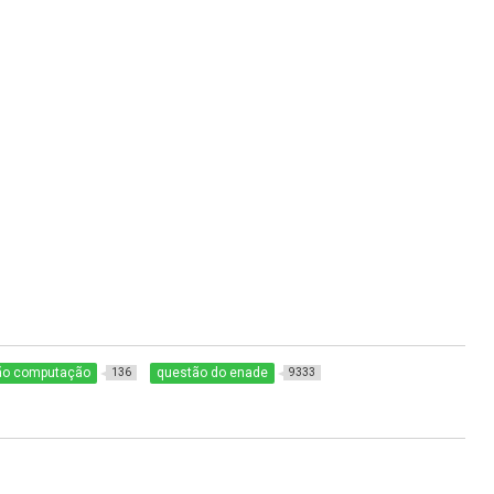
ão computação
questão do enade
136
9333