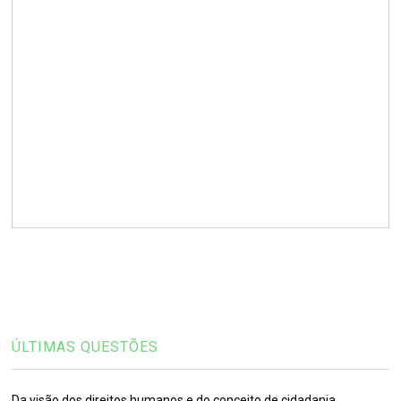
ÚLTIMAS QUESTÕES
Da visão dos direitos humanos e do conceito de cidadania