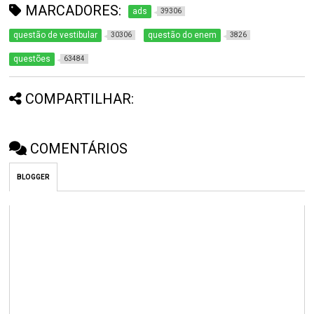
MARCADORES:
ads
39306
questão de vestibular
questão do enem
30306
3826
questões
63484
COMPARTILHAR:
COMENTÁRIOS
BLOGGER