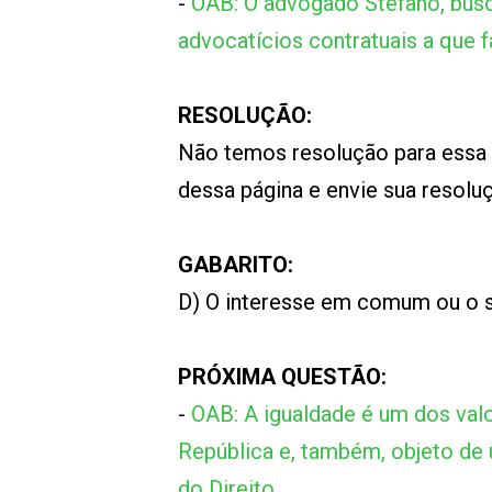
-
OAB: O advogado Stéfano, busca
advocatícios contratuais a que f
RESOLUÇÃO:
Não temos resolução para essa
dessa página e envie sua resol
GABARITO:
D) O interesse em comum ou o 
PRÓXIMA QUESTÃO:
-
OAB: A igualdade é um dos val
República e, também, objeto de 
do Direito.