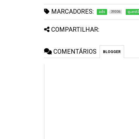
MARCADORES:
ads
questã
39306
COMPARTILHAR:
COMENTÁRIOS
BLOGGER