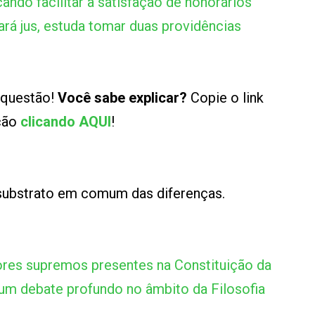
ndo facilitar a satisfação de honorários
ará jus, estuda tomar duas providências
 questão!
Você sabe explicar?
Copie o link
ução
clicando AQUI
!
substrato em comum das diferenças.
ores supremos presentes na Constituição da
um debate profundo no âmbito da Filosofia