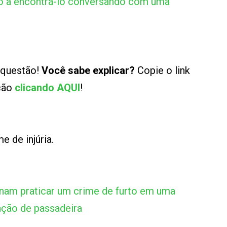
do a encontrá-lo conversando com uma
 questão!
Você sabe explicar?
Copie o link
ução
clicando AQUI
!
e de injúria.
nam praticar um crime de furto em uma
unção de passadeira