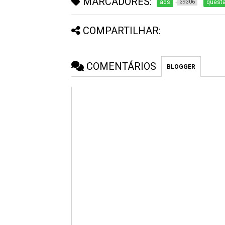
MARCADORES:
ads
questã
39306
COMPARTILHAR:
COMENTÁRIOS
BLOGGER