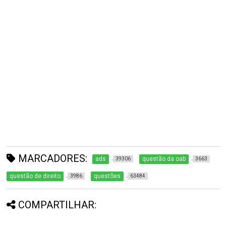
MARCADORES:
ads
questão da oab
39306
3663
questão de direito
questões
3986
63484
COMPARTILHAR: