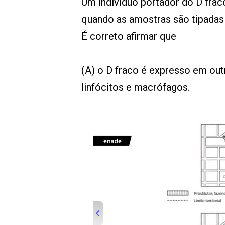
Um indivíduo portador do D fra
quando as amostras são tipadas 
É correto afirmar que
(A) o D fraco é expresso em out
linfócitos e macrófagos.