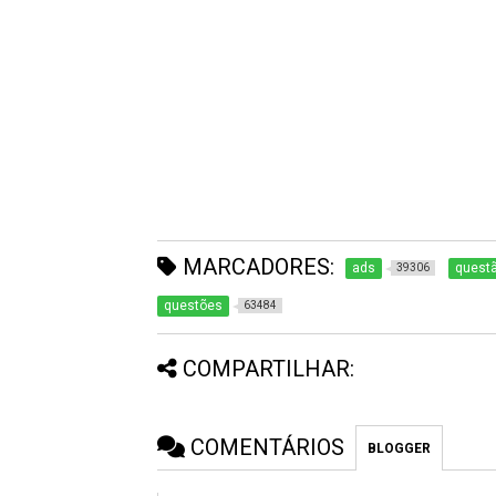
MARCADORES:
ads
questã
39306
questões
63484
COMPARTILHAR:
COMENTÁRIOS
BLOGGER