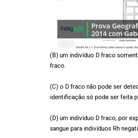
00:00
/
01:00
indagacao
(B) um indivíduo D fraco soment
fraco.
(C) o D fraco não pode ser det
identificação só pode ser feita 
(D) um indivíduo D fraco, por ex
sangue para indivíduos Rh negati