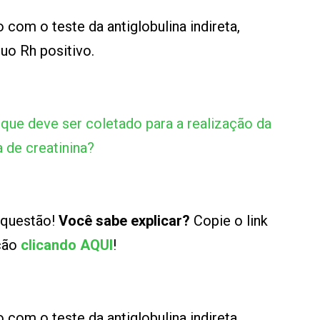
 com o teste da antiglobulina indireta,
duo Rh positivo.
 que deve ser coletado para a realização da
 de creatinina?
 questão!
Você sabe explicar?
Copie o link
ução
clicando AQUI
!
 com o teste da antiglobulina indireta,