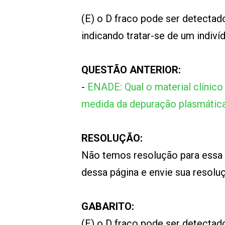
(E) o D fraco pode ser detectado
indicando tratar-se de um indiví
QUESTÃO ANTERIOR:
-
ENADE: Qual o material clínico
medida da depuração plasmática
RESOLUÇÃO:
Não temos resolução para essa
dessa página e envie sua resol
GABARITO:
(E) o D fraco pode ser detectado