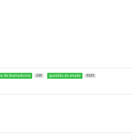
o de biomedicina
questão do enade
269
9333