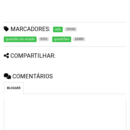
MARCADORES:
ads
39306
questão do enade
questões
9333
63484
COMPARTILHAR:
COMENTÁRIOS
BLOGGER