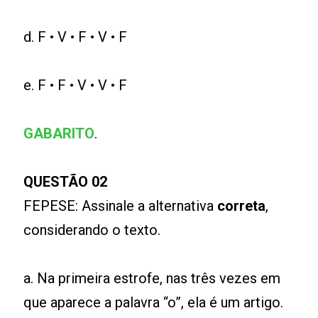
d. F • V • F • V • F
e. F • F • V • V • F
GABARITO
.
QUESTÃO 02
FEPESE: Assinale a alternativa
correta
,
considerando o texto.
a. Na primeira estrofe, nas três vezes em
que aparece a palavra “o”, ela é um artigo.