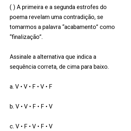
( ) A primeira e a segunda estrofes do
poema revelam uma contradição, se
tomarmos a palavra “acabamento” como
“finalização”.
Assinale a alternativa que indica a
sequência correta, de cima para baixo.
a. V • V • F • V • F
b. V • V • F • F • V
c. V • F • V • F • V