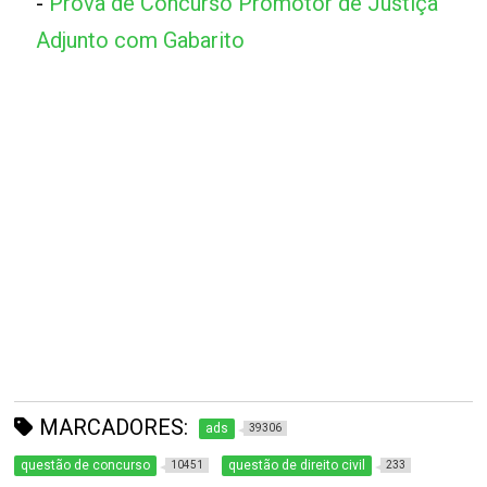
-
Prova de Concurso Promotor de Justiça
Adjunto com Gabarito
MARCADORES:
ads
39306
questão de concurso
questão de direito civil
10451
233