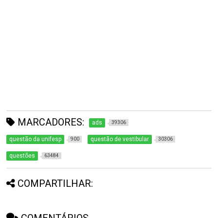
MARCADORES:
ads
39306
questão da unifesp
questão de vestibular
900
30306
questões
63484
COMPARTILHAR: