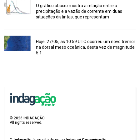
O gráfico abaixo mostra a relação entre a
precipitação e a vazão de corrente em duas
situações distintas, que representam
Hoje, 27/05, às 10:59 UTC ocorreu um novo tremor
na dorsal meso oceânica, desta vez de magnitude
5.1
©
2026
INDAGAÇÃO
All rights reserved.
O
Indagação
é um site do grupo
Indaguei Comunicação
.