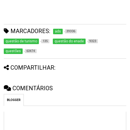
MARCADORES:
ads
39306
questão de turismo
questão do enade
135
9323
questões
63474
COMPARTILHAR:
COMENTÁRIOS
BLOGGER