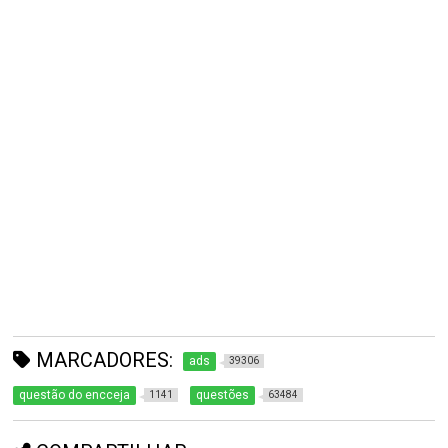
MARCADORES:
ads
39306
questão do encceja
questões
1141
63484