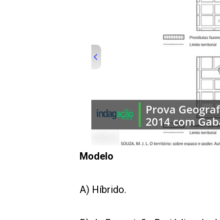
00:00
/
01:00
indagacao
Modelo
A) Híbrido.