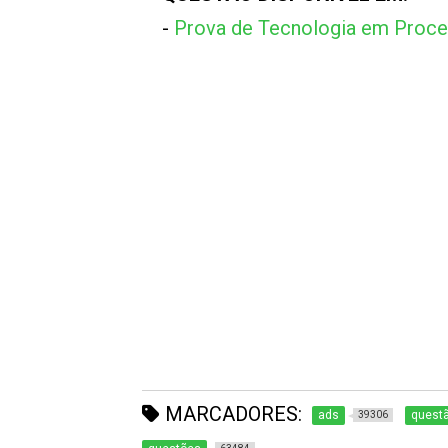
-
Prova de Tecnologia em Proc
MARCADORES:
ads
questã
39306