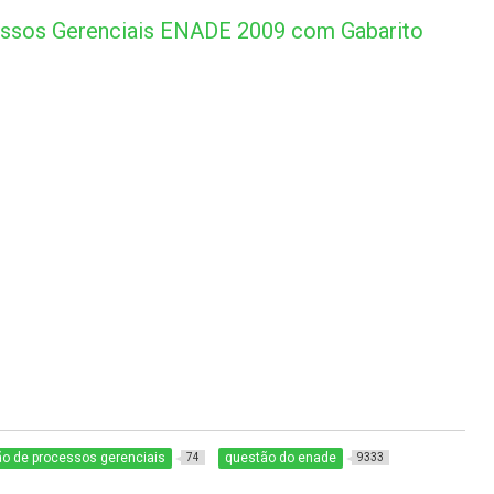
essos Gerenciais ENADE 2009 com Gabarito
o de processos gerenciais
questão do enade
74
9333