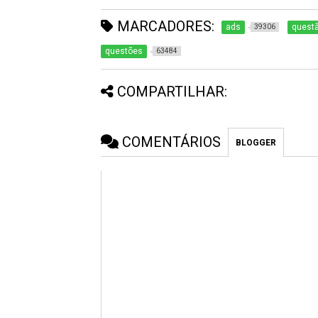
MARCADORES:
ads
questã
39306
questões
63484
COMPARTILHAR:
COMENTÁRIOS
BLOGGER