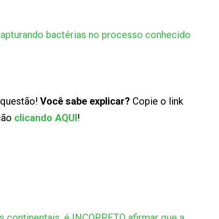
 capturando bactérias no processo conhecido
 questão!
Você sabe explicar?
Copie o link
ução
clicando AQUI
!
s continentais, é INCORRETO afirmar que a