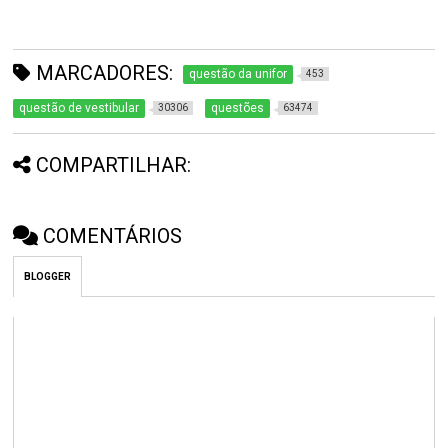
MARCADORES:
questão da unifor
453
questão de vestibular
questões
30306
63474
COMPARTILHAR:
COMENTÁRIOS
BLOGGER