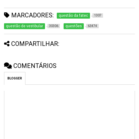
MARCADORES:
questão da fatec
1307
questão de vestibular
questões
30306
63474
COMPARTILHAR:
COMENTÁRIOS
BLOGGER