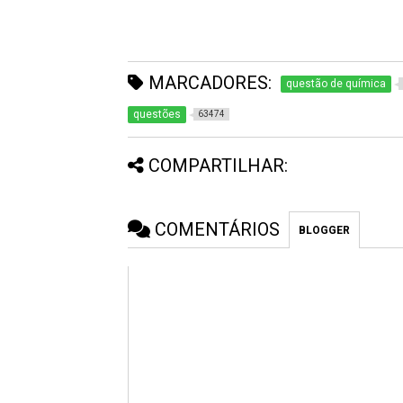
MARCADORES:
questão de química
questões
63474
COMPARTILHAR:
COMENTÁRIOS
BLOGGER