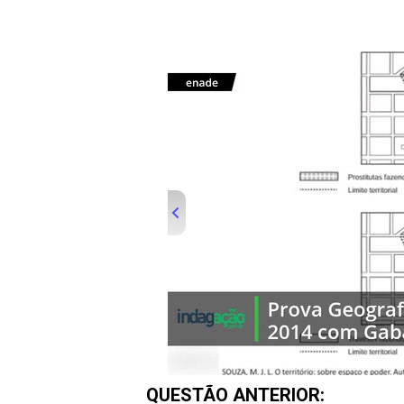
00:00
/
01:00
indagacao
QUESTÃO ANTERIOR: