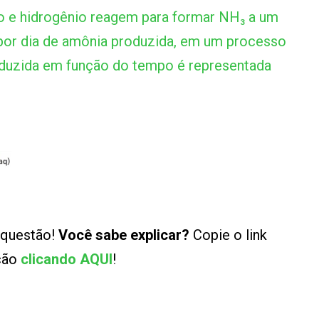
o e hidrogênio reagem para formar NH₃ a um
 por dia de amônia produzida, em um processo
roduzida em função do tempo é representada
 questão!
Você sabe explicar?
Copie o link
ução
clicando AQUI
!