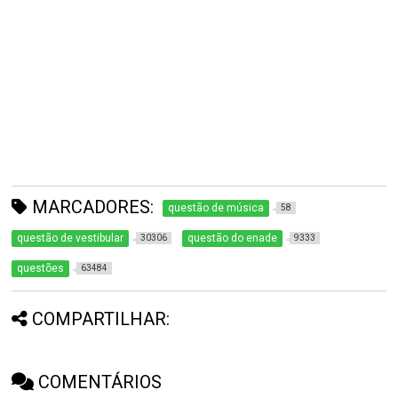
MARCADORES:
questão de música
58
questão de vestibular
questão do enade
30306
9333
questões
63484
COMPARTILHAR:
COMENTÁRIOS