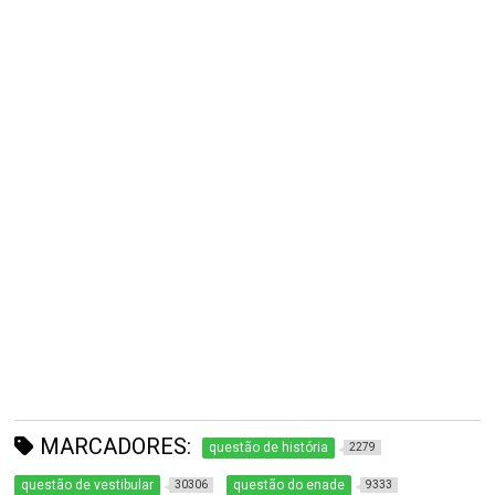
MARCADORES:
questão de história
2279
questão de vestibular
questão do enade
30306
9333