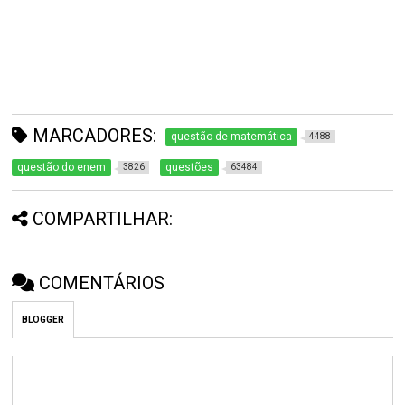
MARCADORES:
questão de matemática
4488
questão do enem
questões
3826
63484
COMPARTILHAR:
COMENTÁRIOS
BLOGGER