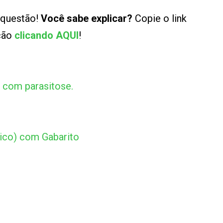
 questão!
Você sabe explicar?
Copie o link
ução
clicando AQUI
!
o com parasitose.
ico) com Gabarito