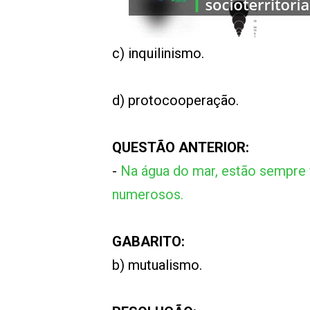
00:00
/
01:00
indagacao
c) inquilinismo.
d) protocooperação.
QUESTÃO ANTERIOR:
-
Na água do mar, estão sempre 
numerosos.
GABARITO:
b) mutualismo.