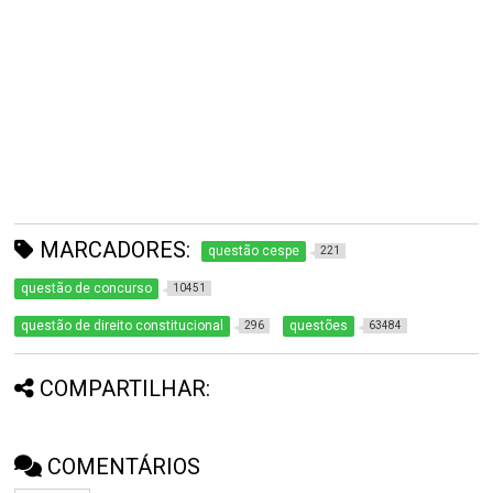
MARCADORES:
questão cespe
221
questão de concurso
10451
questão de direito constitucional
questões
296
63484
COMPARTILHAR:
COMENTÁRIOS