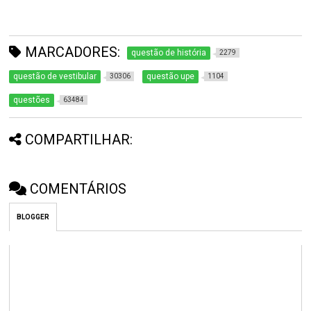
MARCADORES:
questão de história
2279
questão de vestibular
questão upe
30306
1104
questões
63484
COMPARTILHAR:
COMENTÁRIOS
BLOGGER