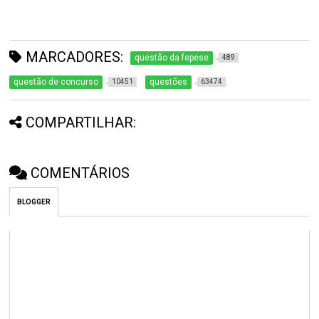
MARCADORES:
questão da fepese
489
questão de concurso
questões
10451
63474
COMPARTILHAR:
COMENTÁRIOS
BLOGGER