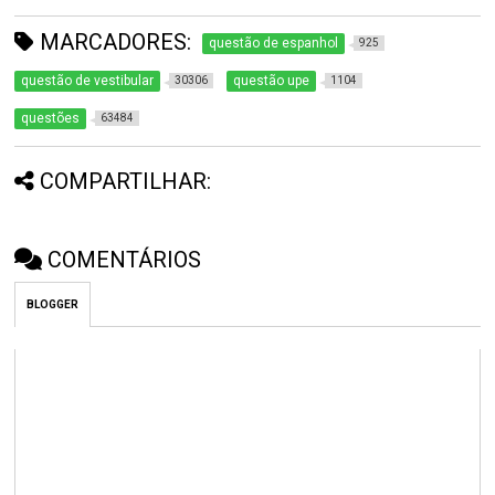
MARCADORES:
questão de espanhol
925
questão de vestibular
questão upe
30306
1104
questões
63484
COMPARTILHAR:
COMENTÁRIOS
BLOGGER