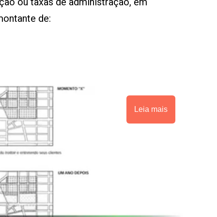
ção ou taxas de administração, em
montante de:
Leia mais