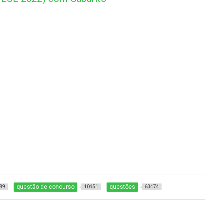
questão de concurso
questões
89
10451
63474