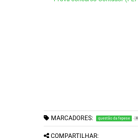
MARCADORES:
questão da fepese
4
COMPARTILHAR: