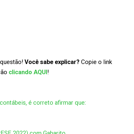
 questão!
Você sabe explicar?
Copie o link
ução
clicando AQUI
!
ntábeis, é correto afirmar que:
PESE 2022) com Gabarito