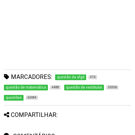
MARCADORES:
questão da ufgd
476
questão de matemática
questão de vestibular
4488
30306
questões
63484
COMPARTILHAR: