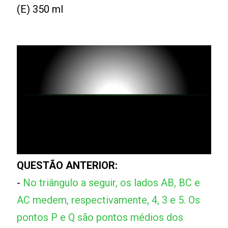
(E) 350 ml
QUESTÃO ANTERIOR:
-
No triângulo a seguir, os lados AB, BC e
AC medem, respectivamente, 4, 3 e 5. Os
pontos P e Q são pontos médios dos