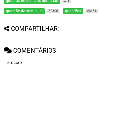
questão de ciências humanas
219
questão de vestibular
questões
30306
63484
COMPARTILHAR:
COMENTÁRIOS
BLOGGER