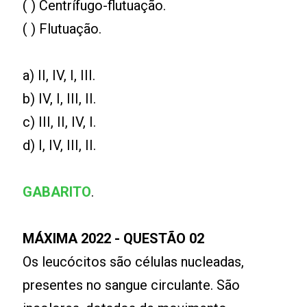
( ) Centrífugo-flutuação.
( ) Flutuação.
a) II, IV, I, III.
b) IV, I, III, II.
c) III, II, IV, I.
d) I, IV, III, II.
GABARITO
.
MÁXIMA 2022 - QUESTÃO 02
Os leucócitos são células nucleadas,
presentes no sangue circulante. São