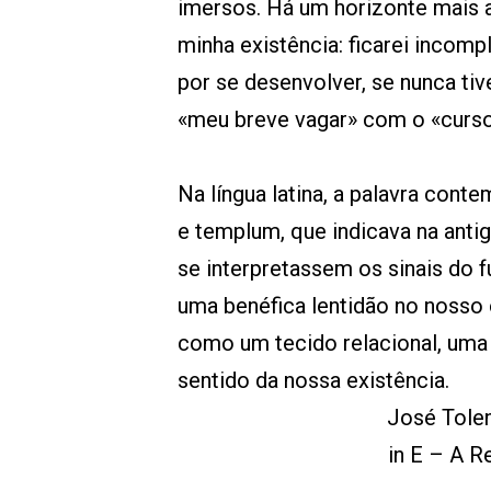
imersos. Há um horizonte mais am
minha existência: ficarei incomp
por se desenvolver, se nunca ti
«meu breve vagar» com o «curso
Na língua latina, a palavra cont
e templum, que indicava na anti
se interpretassem os sinais do f
uma benéfica lentidão no nosso 
como um tecido relacional, uma i
sentido da nossa existência.
José Tolen
in E – A R