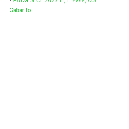
-
Prova UECE 2023.1 (1ª Fase) com
Gabarito