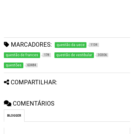
MARCADORES:
questão da uece
1134
questão de frances
questão de vestibular
178
30306
questões
63484
COMPARTILHAR:
COMENTÁRIOS
BLOGGER