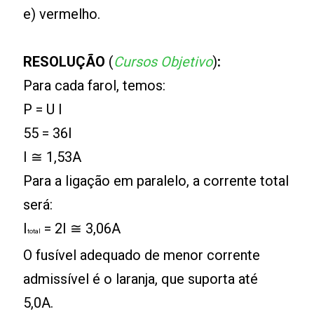
e) vermelho.
RESOLUÇÃO
(
Cursos Objetivo
)
:
Para cada farol, temos:
P = U I
55 = 36I
I ≅ 1,53A
Para a ligação em paralelo, a corrente total
será:
I
= 2I ≅ 3,06A
total
O fusível adequado de menor corrente
admissível é o laranja, que suporta até
5,0A.