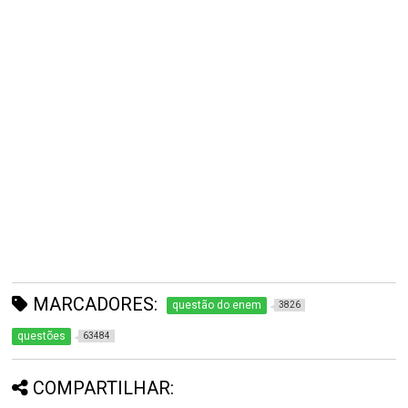
MARCADORES:
questão do enem
3826
questões
63484
COMPARTILHAR: