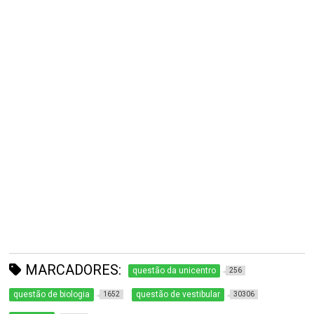
MARCADORES:
questão da unicentro
256
questão de biologia
questão de vestibular
1652
30306