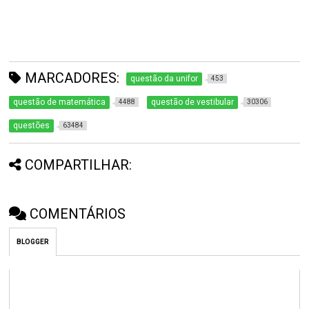
MARCADORES:
questão da unifor
453
questão de matemática
questão de vestibular
4488
30306
questões
63484
COMPARTILHAR:
COMENTÁRIOS
BLOGGER