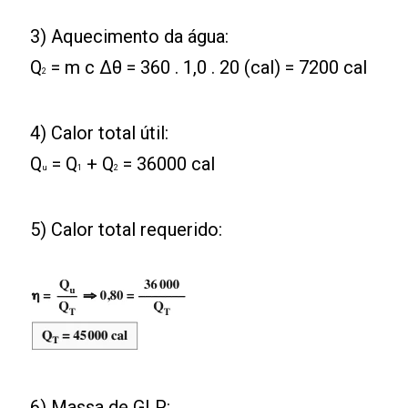
3) Aquecimento da água:
Q
= m c Δθ = 360 . 1,0 . 20 (cal) = 7200 cal
2
4) Calor total útil:
Q
= Q
+ Q
= 36000 cal
u
1
2
5) Calor total requerido:
6) Massa de GLP: