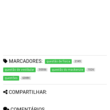
MARCADORES:
questão de física
2149
questão de vestibular
questão do mackenzie
30306
1526
questões
63484
COMPARTILHAR:
COMENTÁRIOS