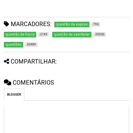
MARCADORES:
questão da espcex
796
questão de física
questão de vestibular
2149
30306
questões
63484
COMPARTILHAR:
COMENTÁRIOS
BLOGGER